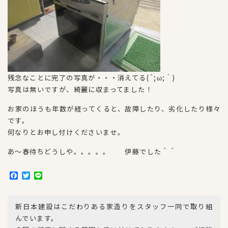
残念なことに完了の写真が・・・消えてる(´;ω;｀)
写真は無いですが、綺麗に収まってました！
お家のほうも年数が経ってくると、故障したり、劣化したり様々
です。
何なりとお申し付けくださいませ。
あ～春待ちどうしや。。。。。 伊藤でした＾＾
F
T
L
a
w
i
c
i
n
e
t
e
新日本建設はこだわりある家造りをスタッフ一同で取り組
b
t
o
e
んでいます。
o
r