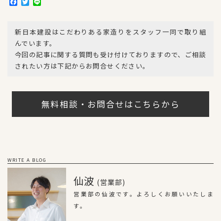
F
T
L
a
w
i
c
i
n
e
t
e
新日本建設はこだわりある家造りをスタッフ一同で取り組
b
t
o
e
んでいます。
o
r
今回の記事に関する質問も受け付けておりますので、ご相談
k
されたい方は下記からお問合せください。
無料相談・お問合せはこちらから
WRITE A BLOG
仙波
(営業部)
営業部の仙波です。よろしくお願いいたしま
す。