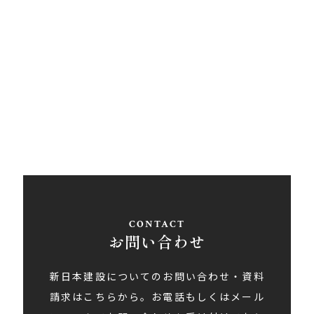
西条営業所
〒793-0030
愛媛県西条市大町848ライトロードFUKUSUKE・1F
Tel
0897-58-5770
/ Fax 0897-58-5767
アクセス
お問い合わせ
新日本建設についてのお問い合わせ・資料
請求はこちらから。お電話もしくはメール