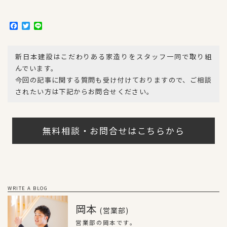
F
T
L
a
w
i
c
i
n
e
t
e
新日本建設はこだわりある家造りをスタッフ一同で取り組
b
t
o
e
んでいます。
o
r
今回の記事に関する質問も受け付けておりますので、ご相談
k
されたい方は下記からお問合せください。
無料相談・お問合せはこちらから
WRITE A BLOG
岡本
(営業部)
営業部の岡本です。