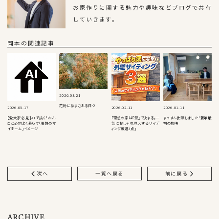
お家作りに関する魅力や趣味などブログで共有
していきます。
岡本の関連記事
2026.03.21
花粉に悩まされる日々
2026.05.17
2026.02.11
2026.01.11
【愛犬家必見】AIで描く！わん
「理想の家は『壁』で決まる。一
まっすん出演しました！新年最
こと心地よく暮らす「理想のマ
気におしゃれ見えするサイデ
初の放映
イホーム」イメージ
ィング厳選3点」
次へ
一覧へ戻る
前に戻る
ARCHIVE