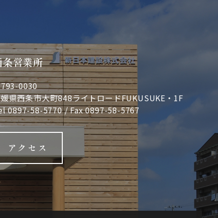
西条営業所
793-0030
媛県西条市大町848ライトロードFUKUSUKE・1F
el
0897-58-5770
/ Fax 0897-58-5767
アクセス