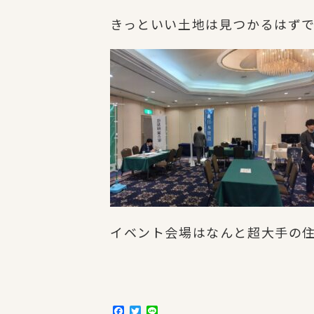
きっといい土地は見つかるはず
イベント会場はなんと超大手の
F
T
L