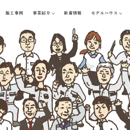
施工事例
事業紹介
新着情報
モデルハウス
い５つのこと
注文住宅
蛍-hotaru
リフォーム・リノベーション
大型木造事業
不動産事業