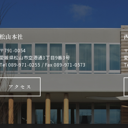
松山本社
〒791-0054
〒
愛媛県松山市空港通3丁目9番3号
愛
Tel
089-971-0255
/ Fax 089-971-0573
T
アクセス