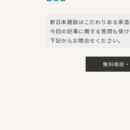
a
w
i
c
i
n
e
t
e
b
t
新日本建設はこだわりある家造
o
e
o
r
今回の記事に関する質問も受け
k
下記からお問合せください。
無料相談