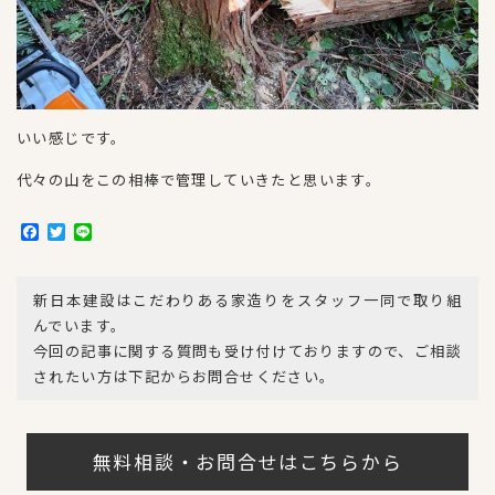
いい感じです。
代々の山をこの相棒で管理していきたと思います。
F
T
L
a
w
i
c
i
n
e
t
e
新日本建設はこだわりある家造りをスタッフ一同で取り組
b
t
o
e
んでいます。
o
r
今回の記事に関する質問も受け付けておりますので、ご相談
k
されたい方は下記からお問合せください。
無料相談・お問合せはこちらから