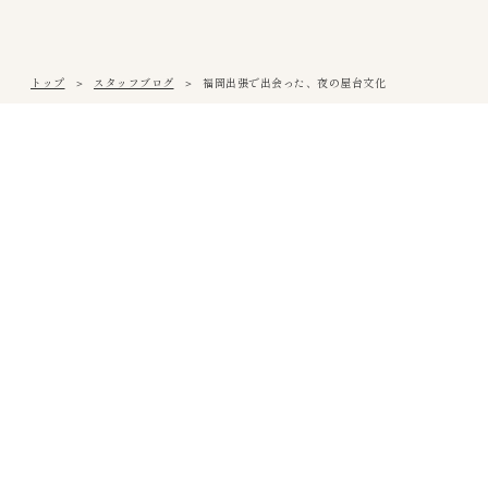
トップ
スタッフブログ
福岡出張で出会った、夜の屋台文化
松山本社
〒791-0054
愛媛県松山市空港通3丁目9番3号
Tel
089-971-0255
/ Fax 089-971-0573
アクセス
西条営業所