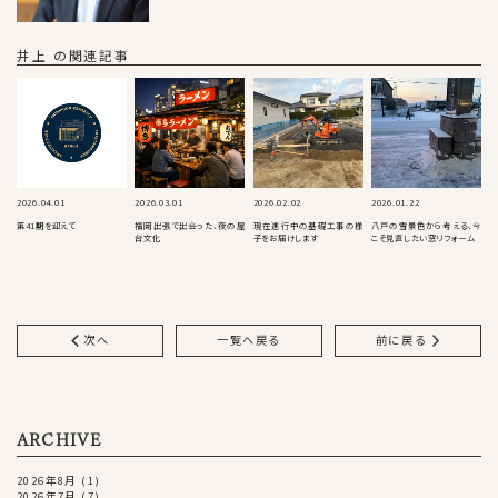
井上 の関連記事
2026.04.01
2026.03.01
2026.02.02
2026.01.22
第41期を迎えて
福岡出張で出会った、夜の屋
現在進行中の基礎工事の様
八戸の雪景色から考える、今
台文化
子をお届けします
こそ見直したい窓リフォーム
次へ
一覧へ戻る
前に戻る
ARCHIVE
2026年8月
(1)
2026年7月
(7)