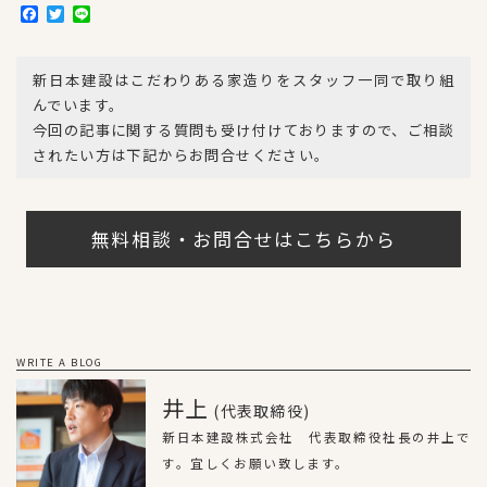
F
T
L
a
w
i
c
i
n
e
t
e
新日本建設はこだわりある家造りをスタッフ一同で取り組
b
t
o
e
んでいます。
o
r
今回の記事に関する質問も受け付けておりますので、ご相談
k
されたい方は下記からお問合せください。
無料相談・お問合せはこちらから
WRITE A BLOG
井上
(代表取締役)
新日本建設株式会社 代表取締役社長の井上で
す。宜しくお願い致します。