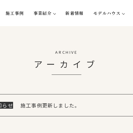
施工事例
事業紹介
新着情報
モデルハウス
い５つのこと
注文住宅
蛍-hotaru
リフォーム・リノベーション
大型木造事業
ARCHIVE
不動産事業
アーカイブ
知らせ
施工事例更新しました。