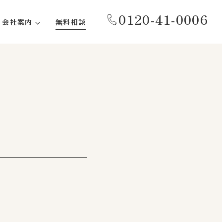
0120-41-0006
会社案内
無料相談
代表あいさつ
事務所紹介
会社概要
沿革
社会貢献活動