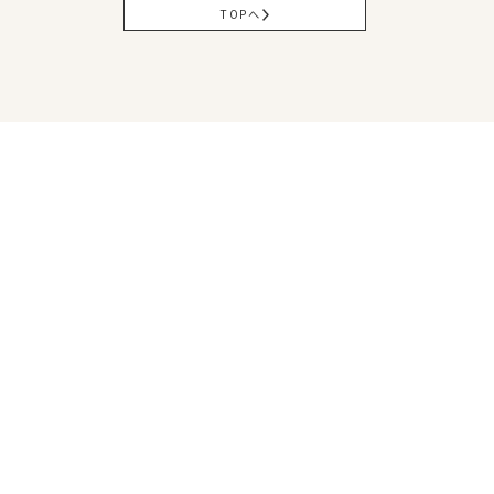
TOPへ
松山本社
〒791-0054
愛媛県松山市空港通3丁目9番3号
Tel
089-971-0255
/ Fax 089-971-0573
アクセス
西条営業所