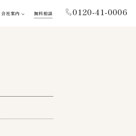
0120-41-0006
会社案内
無料相談
代表あいさつ
事務所紹介
会社概要
沿革
社会貢献活動