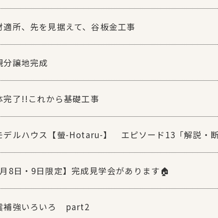
材適所、先を見据えて、谷板金工事
規分譲地完成
体完了!!これから基礎工事
モデルハウス【螢-Hotaru-】 エピソード13「解説・
2月8日・9日限定】完成見学会があります🏠
震補強いろいろ part2