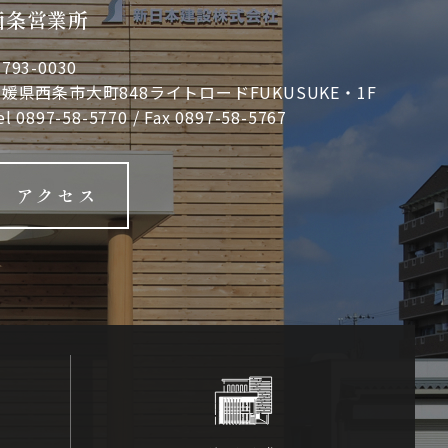
西条営業所
793-0030
媛県西条市大町848ライトロードFUKUSUKE・1F
el
0897-58-5770
/ Fax 0897-58-5767
アクセス