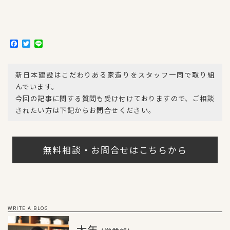
F
T
L
a
w
i
c
i
n
e
t
e
新日本建設はこだわりある家造りをスタッフ一同で取り組
b
t
o
e
んでいます。
o
r
今回の記事に関する質問も受け付けておりますので、ご相談
k
されたい方は下記からお問合せください。
無料相談・お問合せはこちらから
WRITE A BLOG
大年