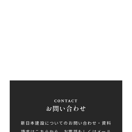
西条営業所
〒793-0030
愛媛県西条市大町848ライトロードFUKUSUKE・1F
Tel
0897-58-5770
/ Fax 0897-58-5767
アクセス
お問い合わせ
新日本建設についてのお問い合わせ・資料
請求はこちらから。お電話もしくはメール