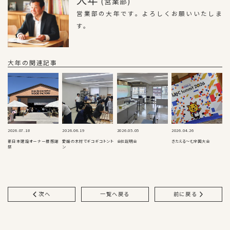
(営業部)
営業部の大年です。よろしくお願いいたしま
す。
大年の関連記事
2026.07.18
2026.06.19
2026.05.05
2026.04.26
新日本建設オーナー様感謝
愛媛の木材でギコギコトント
会社説明会
きたえる～む全国大会
祭
ン
次へ
一覧へ戻る
前に戻る