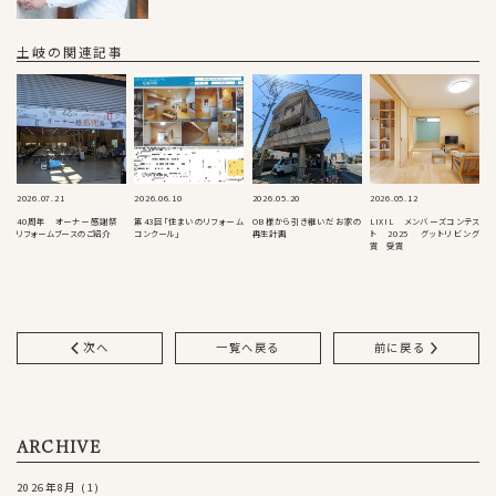
土岐の関連記事
2026.07.21
2026.06.10
2026.05.20
2026.05.12
40周年 オーナー感謝祭
第43回「住まいのリフォーム
OB様から引き継いだお家の
LIXIL メンバーズコンテス
リフォームブースのご紹介
コンクール」
再生計画
ト 2025 グットリビング
賞 受賞
次へ
一覧へ戻る
前に戻る
ARCHIVE
2026年8月
(1)