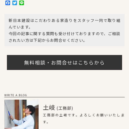
F
T
L
a
w
i
c
i
n
e
t
e
新日本建設はこだわりある家造りをスタッフ一同で取り組
b
t
o
e
んでいます。
o
r
今回の記事に関する質問も受け付けておりますので、ご相談
k
されたい方は下記からお問合せください。
無料相談・お問合せはこちらから
WRITE A BLOG
土岐
(工務部)
工務部の土岐です。よろしくお願いいたしま
す。