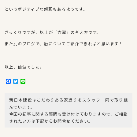
というポジティブな解釈もあるようです。
ざっくりですが、以上が「六曜」の考え方です。
また別のブログで、暦についてご紹介できればと思います！
以上、仙波でした。
F
T
L
a
w
i
c
i
n
e
t
e
新日本建設はこだわりある家造りをスタッフ一同で取り組
b
t
o
e
んでいます。
o
r
今回の記事に関する質問も受け付けておりますので、ご相談
k
されたい方は下記からお問合せください。