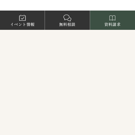
〒793-0030
愛媛県西条市大町848ライトロードFUKUSUKE・1F
Tel
0897-58-5770
/ Fax 0897-58-5767
イベント情報
無料相談
資料請求
アクセス
お問い合わせ
新日本建設についてのお問い合わせ・資料
請求はこちらから。お電話もしくはメール
フォームでお問い合わせを受け付けており