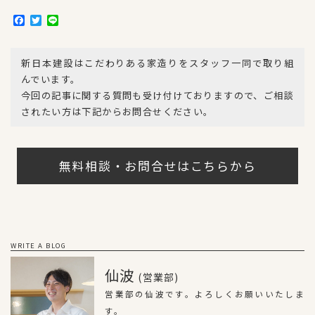
F
T
L
a
w
i
c
i
n
e
t
e
新日本建設はこだわりある家造りをスタッフ一同で取り組
b
t
o
e
んでいます。
o
r
今回の記事に関する質問も受け付けておりますので、ご相談
k
されたい方は下記からお問合せください。
無料相談・お問合せはこちらから
WRITE A BLOG
仙波
(営業部)
営業部の仙波です。よろしくお願いいたしま
す。