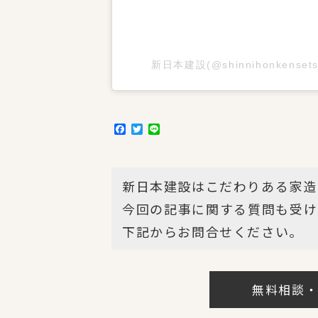
新日本建設(@shinnihonkense
F
T
L
a
w
i
c
i
n
e
t
e
b
t
新日本建設はこだわりある家造
o
e
o
r
今回の記事に関する質問も受け
k
下記からお問合せください。
無料相談