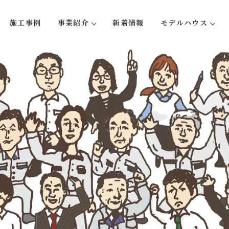
施工事例
事業紹介
新着情報
モデルハウス
い５つのこと
注文住宅
蛍-hotaru
リフォーム・リノベーション
大型木造事業
不動産事業