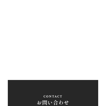
アクセス
西条営業所
〒793-0030
愛媛県西条市大町848ライトロードFUKUSUKE・1F
Tel
0897-58-5770
/ Fax 0897-58-5767
アクセス
お問い合わせ