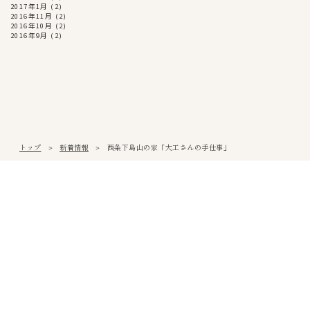
2017年1月
(2)
2016年11月
(2)
2016年10月
(2)
2016年9月
(2)
トップ
新着情報
西条下島山の家「大工さんの手仕事」
松山本社
〒791-0054
愛媛県松山市空港通3丁目9番3号
Tel
089-971-0255
/ Fax 089-971-0573