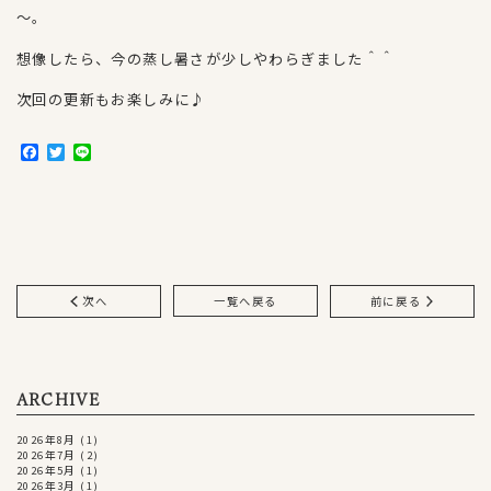
～。
想像したら、今の蒸し暑さが少しやわらぎました＾＾
次回の更新もお楽しみに♪
F
T
L
a
w
i
c
i
n
e
t
e
b
t
o
e
o
r
k
次へ
一覧へ戻る
前に戻る
ARCHIVE
2026年8月
(1)
2026年7月
(2)
2026年5月
(1)
2026年3月
(1)