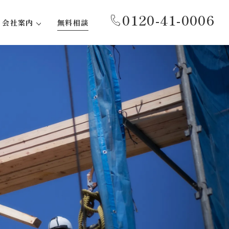
0120-41-0006
会社案内
無料相談
代表あいさつ
事務所紹介
会社概要
沿革
社会貢献活動