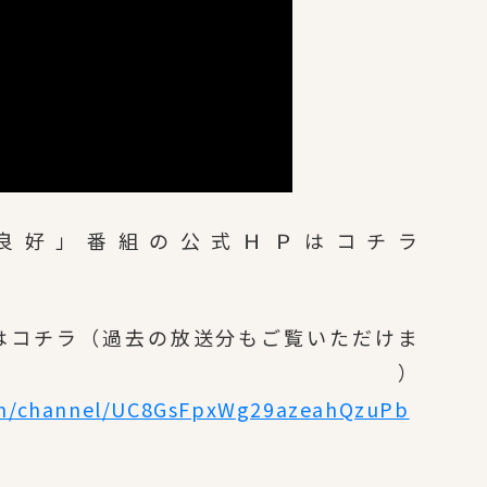
良好」番組の公式ＨＰはコチラ
イトはコチラ（過去の放送分もご覧いただけま
す）
om/channel/UC8GsFpxWg29azeahQzuPb