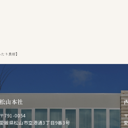
あたり良好】
松山本社
〒791-0054
〒
愛媛県松山市空港通3丁目9番3号
愛