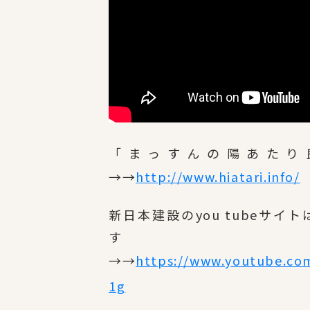
「まっすんの陽あたり
→→
http://www.hiatari.info/
新日本建設のyou tubeサ
→→
https://www.youtube.c
1g