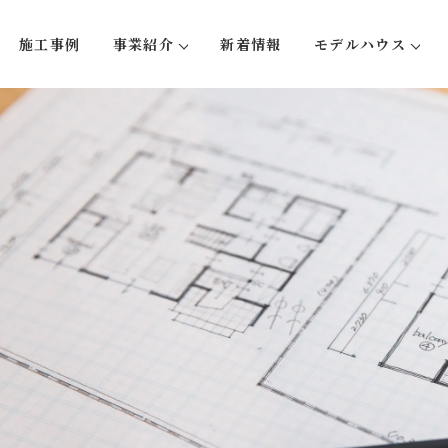
施工事例
事業紹介
新着情報
モデルハウス
い５つのこと
注文住宅
蛍-hotaru
リフォーム・リノベーション
大型木造事業
不動産事業