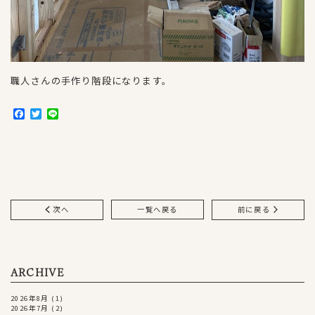
職人さんの手作り階段になります。
F
T
L
a
w
i
c
i
n
e
t
e
b
t
o
e
o
r
k
次へ
一覧へ戻る
前に戻る
ARCHIVE
2026年8月
(1)
2026年7月
(2)