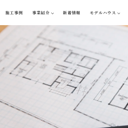
施工事例
事業紹介
新着情報
モデルハウス
い５つのこと
注文住宅
蛍-hotaru
リフォーム・リノベーション
大型木造事業
不動産事業