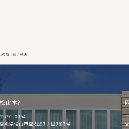
山の家」紹介動画
松山本社
〒791-0054
〒
愛媛県松山市空港通3丁目9番3号
愛