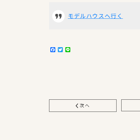
モデルハウスへ行く
F
T
L
a
w
i
c
i
n
e
t
e
b
t
o
e
o
r
k
次へ