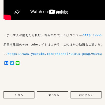
「まっすんの陽あたり良好」番組の公式ＨＰはコチラ→→
http://www.
新日本建設のyou tubeサイトはコチラ（このほかの動画もご覧いただ
→→
https://www.youtube.com/channel/UC8GsFpxWg29azeah
F
T
L
a
w
i
c
i
n
e
t
e
b
t
o
e
o
r
k
次へ
一覧へ戻る
前に戻る