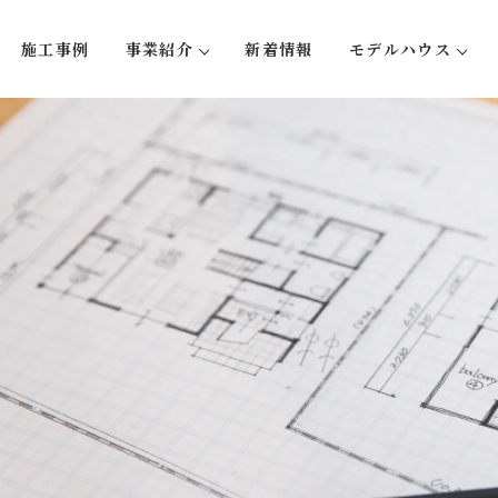
施工事例
事業紹介
新着情報
モデルハウス
い５つのこと
注文住宅
蛍-hotaru
リフォーム・リノベーション
大型木造事業
不動産事業