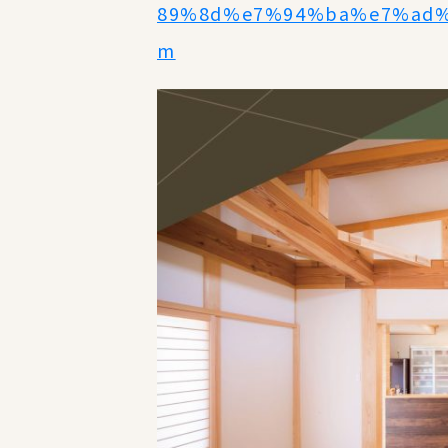
89%8d%e7%94%ba%e7%ad%
m