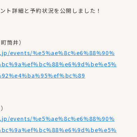
イベント詳細と予約状況を公開しました！
前町筒井）
ime.jp/events/%e5%ae%8c%e6%88%90%
%bc%9a%ef%bc%88%e6%9d%be%e5%
%92%e4%ba%95%ef%bc%89
井）
ime.jp/events/%e5%ae%8c%e6%88%90%
%bc%9a%ef%bc%88%e6%9d%be%e5%