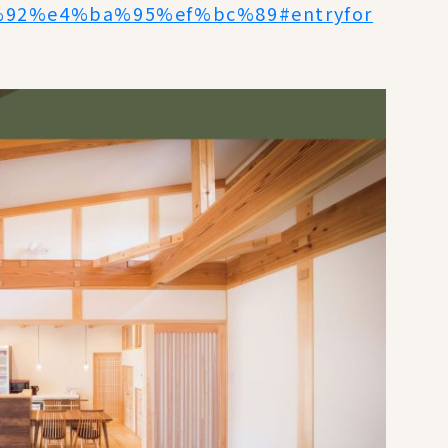
92%e4%ba%95%ef%bc%89#entryfor