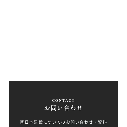
西条営業所
〒793-0030
愛媛県西条市大町848ライトロードFUKUSUKE・1F
Tel
0897-58-5770
/ Fax 0897-58-5767
アクセス
お問い合わせ
新日本建設についてのお問い合わせ・資料