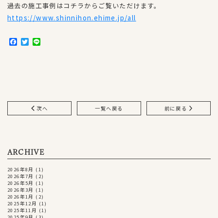
過去の施工事例はコチラからご覧いただけます。
https://www.shinnihon.ehime.jp/all
F
T
L
a
w
i
c
i
n
e
t
e
b
t
o
e
o
r
k
次へ
一覧へ戻る
前に戻る
ARCHIVE
2026年8月
(1)
2026年7月
(2)
2026年5月
(1)
2026年3月
(1)
2026年1月
(2)
2025年12月
(1)
2025年11月
(1)
2025年9月
(3)