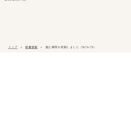
トップ
新着情報
施工事例を更新しました（№78-79）
松山本社
〒791-0054
愛媛県松山市空港通3丁目9番3号
Tel
089-971-0255
/ Fax 089-971-0573
アクセス