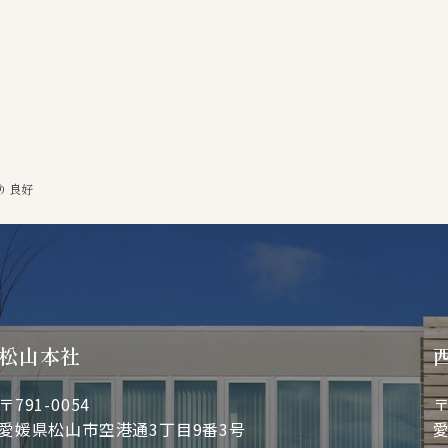
り良好
松山本社
〒791-0054
〒
愛媛県松山市空港通3丁目9番3号
愛