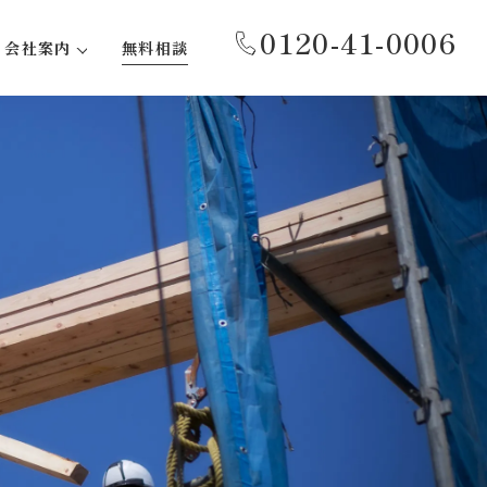
0120-41-0006
会社案内
無料相談
代表あいさつ
事務所紹介
会社概要
沿革
社会貢献活動