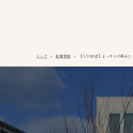
トップ
新着情報
【3/30放送】まっすんの陽あた