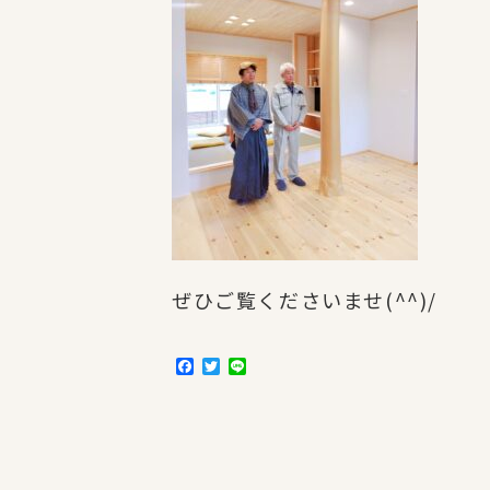
ぜひご覧くださいませ(^^)/
F
T
L
a
w
i
c
i
n
e
t
e
b
t
o
e
o
r
k