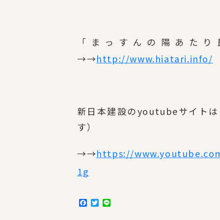
「まっすんの陽あたり
→→
http://www.hiatari.info/
新日本建設のyoutubeサイ
す）
→→
https://www.youtube.c
1g
F
T
L
a
w
i
c
i
n