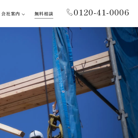
0120-41-0006
会社案内
無料相談
代表あいさつ
事務所紹介
会社概要
沿革
社会貢献活動