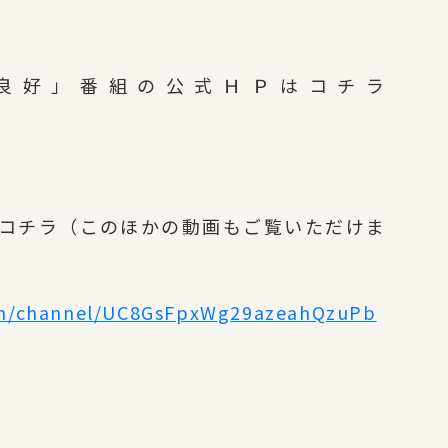
良好」番組の公式ＨＰはコチラ
トはコチラ（このほかの動画もご覧いただけま
om/channel/UC8GsFpxWg29azeahQzuPb