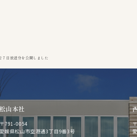
２７日放送分を公開しました
松山本社
〒791-0054
〒
愛媛県松山市空港通3丁目9番3号
愛