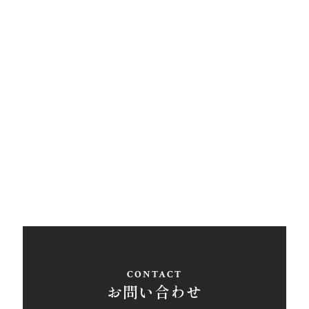
アクセス
西条営業所
〒793-0030
愛媛県西条市大町848ライトロードFUKUSUKE・1F
Tel
0897-58-5770
/ Fax 0897-58-5767
アクセス
お問い合わせ