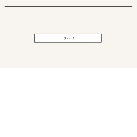
TOPへ
松山本社
〒791-0054
愛媛県松山市空港通3丁目9番3号
Tel
089-971-0255
/ Fax 089-971-0573