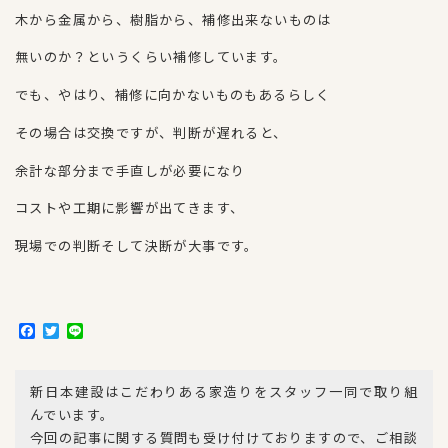
木から金属から、樹脂から、補修出来ないものは
無いのか？というくらい補修しています。
でも、やはり、補修に向かないものもあるらしく
その場合は交換ですが、判断が遅れると、
余計な部分まで手直しが必要になり
コストや工期に影響が出てきます、
現場での判断そして決断が大事です。
F
T
L
a
w
i
c
i
n
e
t
e
新日本建設はこだわりある家造りをスタッフ一同で取り組
b
t
o
e
んでいます。
o
r
今回の記事に関する質問も受け付けておりますので、ご相談
k