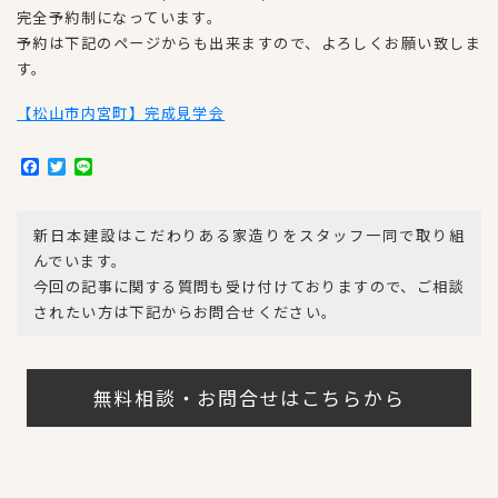
完全予約制になっています。
予約は下記のページからも出来ますので、よろしくお願い致しま
す。
【松山市内宮町】完成見学会
F
T
L
a
w
i
c
i
n
e
t
e
新日本建設はこだわりある家造りをスタッフ一同で取り組
b
t
o
e
んでいます。
o
r
今回の記事に関する質問も受け付けておりますので、ご相談
k
されたい方は下記からお問合せください。
無料相談・お問合せはこちらから