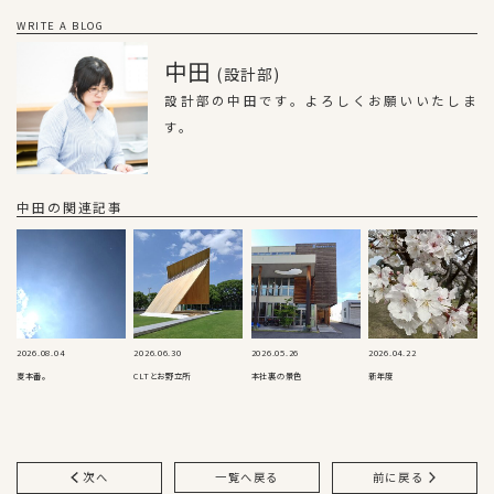
WRITE A BLOG
中田
(設計部)
設計部の中田です。よろしくお願いいたしま
す。
中田の関連記事
2026.08.04
2026.06.30
2026.05.26
2026.04.22
夏本番。
CLTとお野立所
本社裏の景色
新年度
次へ
一覧へ戻る
前に戻る