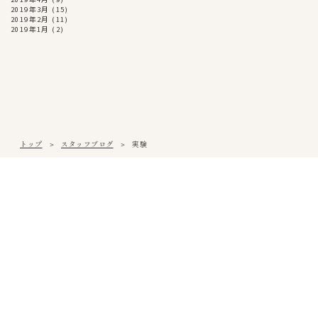
2019年3月
(15)
2019年2月
(11)
2019年1月
(2)
トップ
スタッフブログ
実験
松山本社
〒791-0054
愛媛県松山市空港通3丁目9番3号
Tel
089-971-0255
/ Fax 089-971-0573