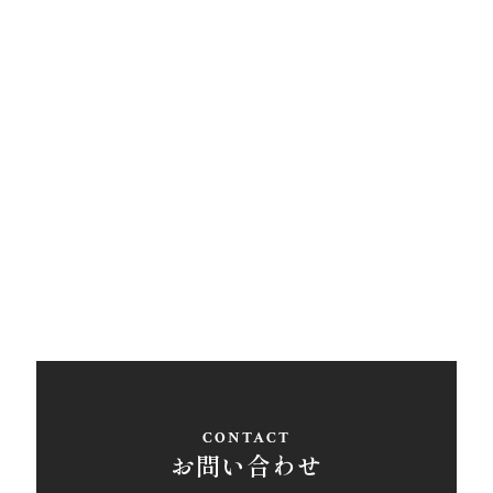
アクセス
西条営業所
〒793-0030
愛媛県西条市大町848ライトロードFUKUSUKE・1F
Tel
0897-58-5770
/ Fax 0897-58-5767
アクセス
お問い合わせ