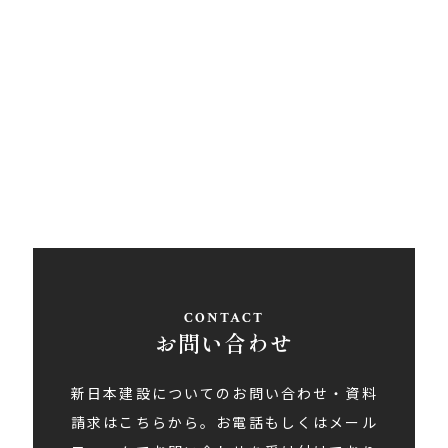
西条営業所
〒793-0030
愛媛県西条市大町848ライトロードFUKUSUKE・1F
Tel
0897-58-5770
/ Fax 0897-58-5767
アクセス
お問い合わせ
新日本建設についてのお問い合わせ・資料
請求はこちらから。お電話もしくはメール