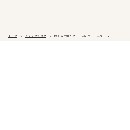
トップ
スタッフブログ
睦月島民泊リフォーム④大工工事完工へ
松山本社
〒791-0054
愛媛県松山市空港通3丁目9番3号
Tel
089-971-0255
/ Fax 089-971-0573
アクセス