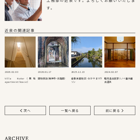
工務部の近泉です。よろしくお願いいたしま
す。
近泉の関連記事
2026.02.03
2026.01.17
2025.12.23
2024.02.07
Villa Natur（無垢
建物探訪（南禅寺・水路閣）
倉敷美観地区・おかやまマラ
睦月島古民家リノベ番外編
apartment house）
ソン
古道具
次へ
一覧へ戻る
前に戻る
ARCHIVE