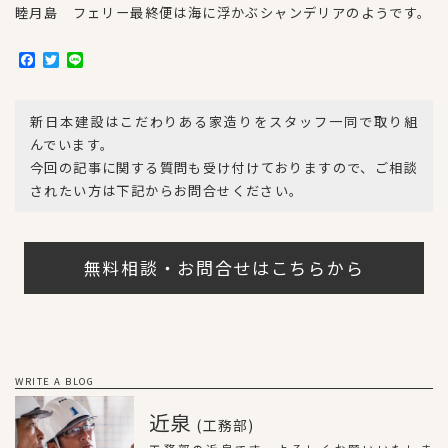
睦月島 フェリー最終便は海に浮かぶシャンデリアのようです。
F
T
L
a
w
i
c
i
n
e
t
e
新日本建設はこだわりある家造りをスタッフ一同で取り組
b
t
o
e
んでいます。
o
r
今回の記事に関する質問も受け付けておりますので、ご相談
k
されたい方は下記からお問合せください。
無料相談・お問合せはこちらから
WRITE A BLOG
近泉
(工務部)