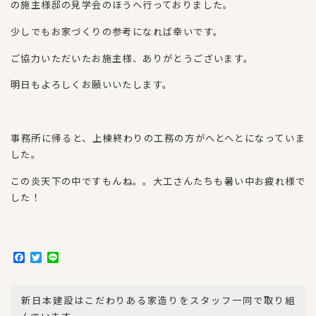
の施主様邸の見学会のほうへ行っておりました。
少しでもお家づくりの参考になれば幸いです。
ご協力いただいたお施主様、ありがとうございます。
明日もよろしくお願いいたします。
事務所に帰ると、上棟終わりの工務の方がへとへとになっていま
した。
この炎天下の中ですもんね。。大工さんたちも暑い中お疲れ様で
した！
F
T
L
a
w
i
c
i
n
e
t
e
新日本建設はこだわりある家造りをスタッフ一同で取り組
b
t
o
e