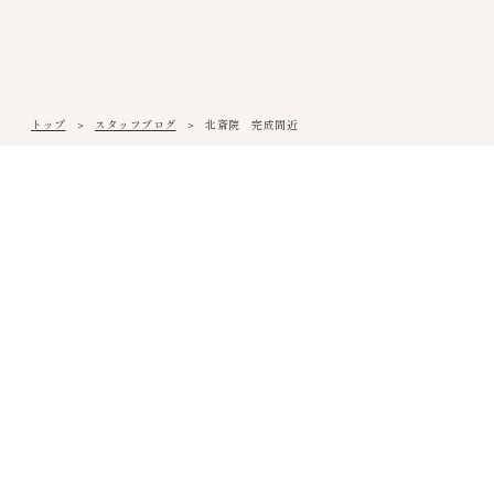
トップ
スタッフブログ
北斎院 完成間近
松山本社
〒791-0054
愛媛県松山市空港通3丁目9番3号
Tel
089-971-0255
/ Fax 089-971-0573
アクセス
西条営業所