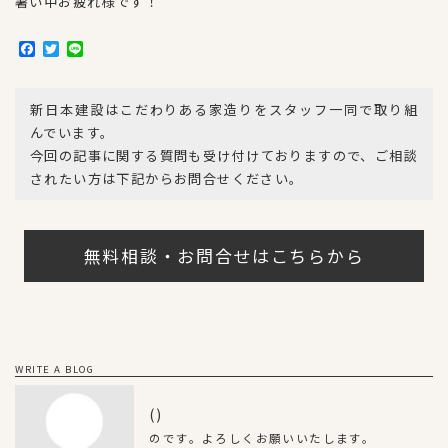
暑い中お疲れ様です！
F
T
L
a
w
i
c
i
n
e
t
e
新日本建設はこだわりある家造りをスタッフ一同で取り組
b
t
o
e
んでいます。
o
r
今回の記事に関する質問も受け付けておりますので、ご相談
k
されたい方は下記からお問合せください。
無料相談・お問合せはこちらから
WRITE A BLOG
()
のです。よろしくお願いいたします。