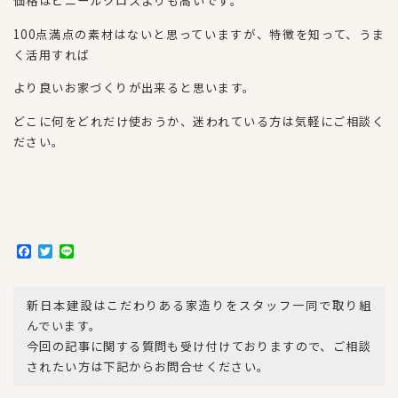
価格はビニールクロスよりも高いです。
100点満点の素材はないと思っていますが、特徴を知って、うま
く活用すれば
より良いお家づくりが出来ると思います。
どこに何をどれだけ使おうか、迷われている方は気軽にご相談く
ださい。
F
T
L
a
w
i
c
i
n
e
t
e
新日本建設はこだわりある家造りをスタッフ一同で取り組
b
t
o
e
んでいます。
o
r
今回の記事に関する質問も受け付けておりますので、ご相談
k
されたい方は下記からお問合せください。