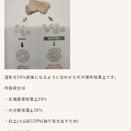
湿気を50％前後になるように合わせたのが湯布珪藻土です。
内容成分は
・北海道産珪藻土50％
・大分産珪藻土30％
・白土(火山灰)20%(粘り気を出すため)